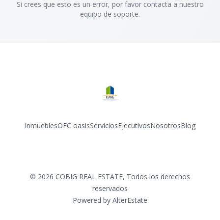
Si crees que esto es un error, por favor contacta a nuestro
equipo de soporte.
Inmuebles
OFC oasis
Servicios
Ejecutivos
Nosotros
Blog
Facebook
Instagram
©
2026
COBIG REAL ESTATE
,
Todos los derechos
reservados
Powered by
AlterEstate