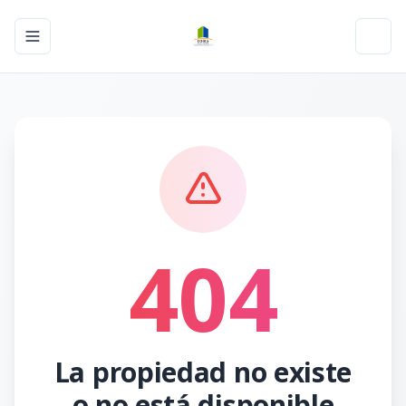
Toggle navigation menu
Toggl
404
La propiedad no existe
o no está disponible