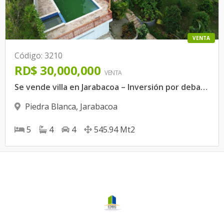
VENTA
Código
:
3210
RD$ 30,000,000
VENTA
Se vende villa en Jarabacoa – Inversión por debajo del valor de tasación
Piedra Blanca
,
Jarabacoa
5
4
4
545.94
Mt2