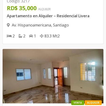
Código
:
3217
RD$ 35,000
ALQUILER
Apartamento en Alquiler – Residencial Livera
Av. Hispanoamericana
,
Santiago
2
2
1
83.3
Mt2
VENTA
ALQUILER