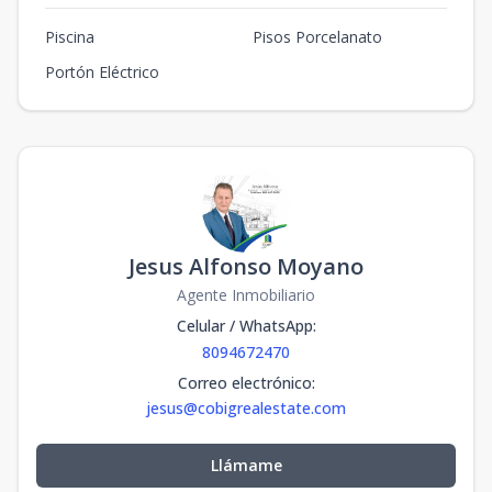
139.88
-
4
3
2
1
2
3
2
2
Piscina
Pisos Porcelanato
m2
m2
Portón Eléctrico
C-4
140.56
-
4
3
2
1
2
3
2
2
m2
m2
Jesus Alfonso Moyano
Agente Inmobiliario
Celular / WhatsApp
:
8094672470
Correo electrónico
:
jesus@cobigrealestate.com
Llámame