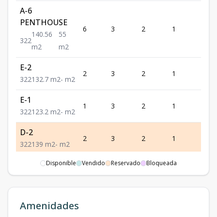
A-6
PENTHOUSE
6
3
2
1
2
140.56
55
3
2
2
m2
m2
E-2
2
3
2
1
2
3
2
2
132.7
m2
-
m2
E-1
1
3
2
1
2
3
2
2
123.2
m2
-
m2
D-2
2
3
2
1
2
3
2
2
139
m2
-
m2
Disponible
Vendido
Reservado
Bloqueada
D-1
130.45
-
1
3
2
1
2
3
2
2
m2
m2
Amenidades
B-4