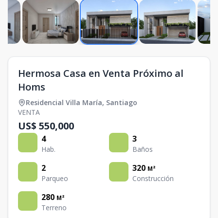
Hermosa Casa en Venta Próximo al
Homs
Residencial Villa María
,
Santiago
VENTA
US$ 550,000
4
3
Hab.
Baños
2
320
M²
Parqueo
Construcción
280
M²
Terreno