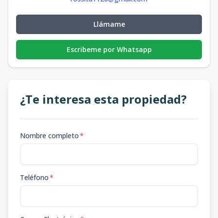
D-101 con
jacuzzi
Llámame
1
3
2
-
1
252.82
-
3
2
1
m2
m2
Escribeme por Whatsapp
¿Te interesa esta propiedad?
Nombre completo
*
Teléfono
*