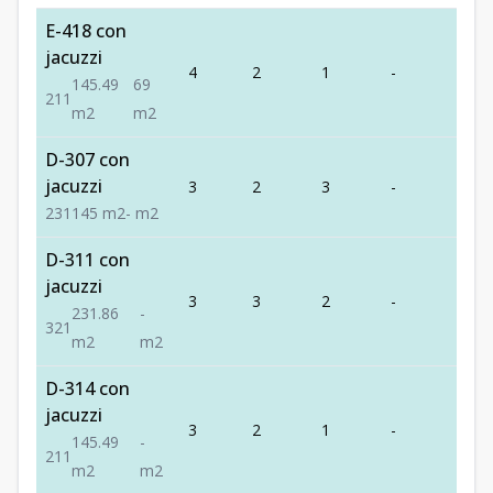
E-418 con
jacuzzi
4
2
1
-
1
145.49
69
2
1
1
m2
m2
D-307 con
jacuzzi
3
2
3
-
1
2
3
1
145
m2
-
m2
D-311 con
jacuzzi
3
3
2
-
1
231.86
-
3
2
1
m2
m2
D-314 con
jacuzzi
3
2
1
-
1
145.49
-
2
1
1
m2
m2