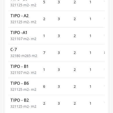
5
3
2
1
125
3
2
1
125
m2
-
m2
TIPO - A2
2
3
2
1
125
3
2
1
125
m2
-
m2
TIPO -A1
1
3
2
1
107
3
2
1
107
m2
-
m2
C-7
7
3
2
1
80
3
2
1
80
m2
65
m2
TIPO - B1
1
3
2
1
107
3
2
1
107
m2
-
m2
TIPO - B6
6
3
2
1
125
3
2
1
125
m2
-
m2
TIPO - B2
2
3
2
1
125
3
2
1
125
m2
-
m2