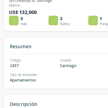
El Embrujo Iii
,
Santiago
VENTA
US$ 132,000
3
2
1
Hab.
Baños
Parq
Resumen
Código
:
Ciudad
:
2437
Santiago
Tipo de inmueble
:
Apartamentos
Descripción