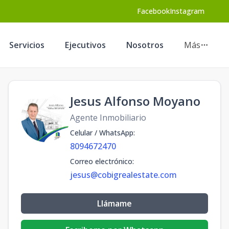
Facebook
Instagram
Servicios
Ejecutivos
Nosotros
Más
Jesus Alfonso Moyano
Agente Inmobiliario
Celular / WhatsApp
:
8094672470
Correo electrónico
:
jesus@cobigrealestate.com
Llámame