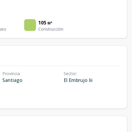
105
M²
ueo
Construcción
Provincia
:
Sector
:
Santiago
El Embrujo Iii