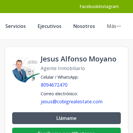
Facebook
Instagram
Servicios
Ejecutivos
Nosotros
Más
Jesus Alfonso Moyano
Agente Inmobiliario
Celular / WhatsApp
:
8094672470
Correo electrónico
:
jesus@cobigrealestate.com
Llámame