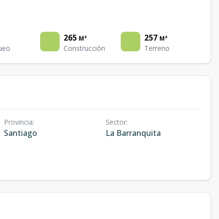
265
257
M²
M²
ueo
Construcción
Terreno
Provincia
:
Sector
:
Santiago
La Barranquita