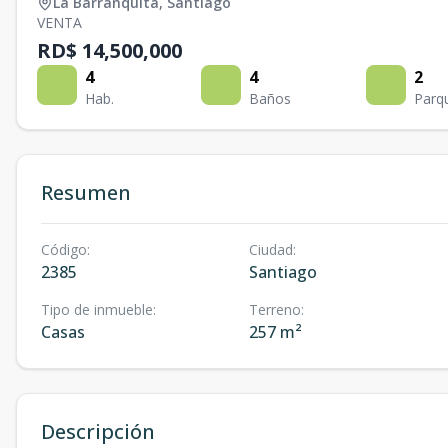
La Barranquita
,
Santiago
VENTA
RD$ 14,500,000
4
4
2
Hab.
Baños
Parq
Resumen
Código
:
Ciudad
:
2385
Santiago
Tipo de inmueble
:
Terreno
:
Casas
257 m²
Descripción