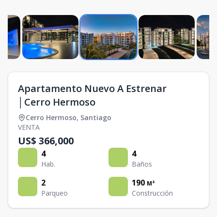
Apartamento Nuevo A Estrenar
│Cerro Hermoso
Cerro Hermoso
,
Santiago
VENTA
US$ 366,000
4
4
Hab.
Baños
2
190
M²
Parqueo
Construcción